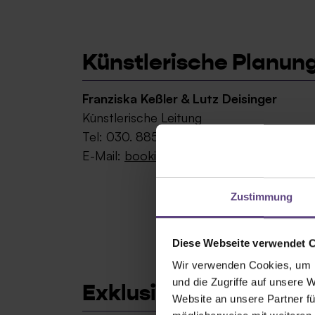
Künstlerische Planun
Franziska Keßler & Lutz Deisinger
Künstlerische Leitung
Tel: 030. 885 692 0
E-Mail:
booking@tipi-am-kanzleramt.de
Zustimmung
Diese Webseite verwendet 
Wir verwenden Cookies, um I
und die Zugriffe auf unsere 
Exklusivvermietung
Website an unsere Partner fü