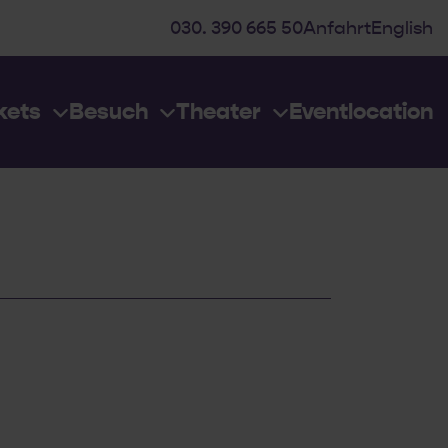
030. 390 665 50
Anfahrt
English
kets
Besuch
Theater
Eventlocation