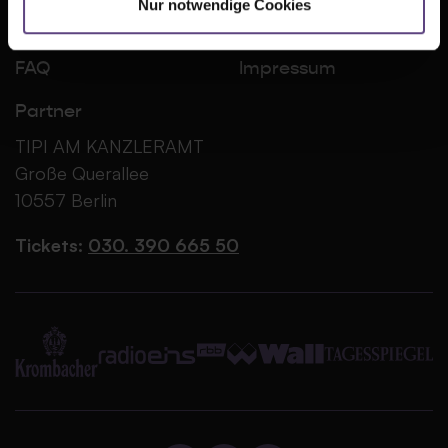
Nur notwendige Cookies
Jobs
Cookie-Einstellungen
FAQ
Impressum
Partner
TIPI AM KANZLERAMT
Große Querallee
10557 Berlin
Tickets:
030. 390 665 50