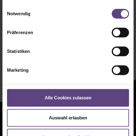
gesammelt haben.
Einwilligungsauswahl
Notwendig
Präferenzen
Newsletter mit
Statistiken
Zeltenheitswert
Marketing
Newsletter abonnieren
Alle Cookies zulassen
Auswahl erlauben
Presse
AGB
Kontakt
Datenschutz