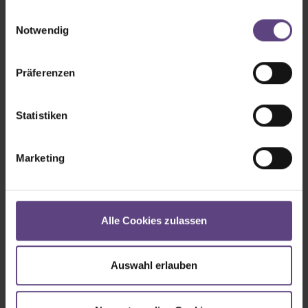
gesammelt haben.
Einwilligungsauswahl
Land
Notwendig
Präferenzen
Statistiken
Festnetz
Marketing
Handy
Alle Cookies zulassen
Auswahl erlauben
Meine Schwerpunktthemen