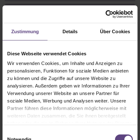
Die Veröffentlichung dieser Fotos ist im
Rahmen einer Berichterstattung für o.a.
Veranstaltung frei bei Nennung des
Zustimmung
Details
Über Cookies
Fotografen / der Fotografin.
Diese Webseite verwendet Cookies
Wir verwenden Cookies, um Inhalte und Anzeigen zu
personalisieren, Funktionen für soziale Medien anbieten
Toni Pfister als Peter Alexander und Ursli Pfister
zu können und die Zugriffe auf unsere Website zu
als Mireille Mathieu
analysieren. Außerdem geben wir Informationen zu Ihrer
© Edith Held
Verwendung unserer Website an unsere Partner für
Download
soziale Medien, Werbung und Analysen weiter. Unsere
Partner führen diese Informationen möglicherweise mit
weiteren Daten zusammen, die Sie ihnen bereitgestellt
haben oder die sie im Rahmen Ihrer Nutzung der Dienste
Toni Pfister als Peter Alexander und Ursli Pfister
gesammelt haben.
als Mireille Mathieu
Einwilligungsauswahl
Notwendig