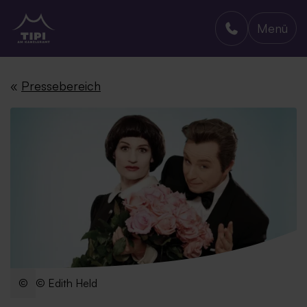
Menü
TIPI AM KANZLERAMT
«
Pressebereich
© Edith Held