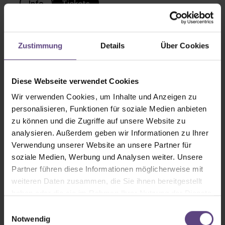
Info
Tickets
Zustimmung
Details
Über Cookies
Do
3.9.
20 Uhr
Diese Webseite verwendet Cookies
CABARET
Wir verwenden Cookies, um Inhalte und Anzeigen zu
personalisieren, Funktionen für soziale Medien anbieten
Das Berlin-Musical
zu können und die Zugriffe auf unsere Website zu
Eine wahre Berliner Geschichte
analysieren. Außerdem geben wir Informationen zu Ihrer
Verwendung unserer Website an unsere Partner für
Info
Tickets
soziale Medien, Werbung und Analysen weiter. Unsere
Partner führen diese Informationen möglicherweise mit
weiteren Daten zusammen, die Sie ihnen bereitgestellt
haben oder die sie im Rahmen Ihrer Nutzung der Dienste
Fr
gesammelt haben.
Einwilligungsauswahl
4.9.
Notwendig