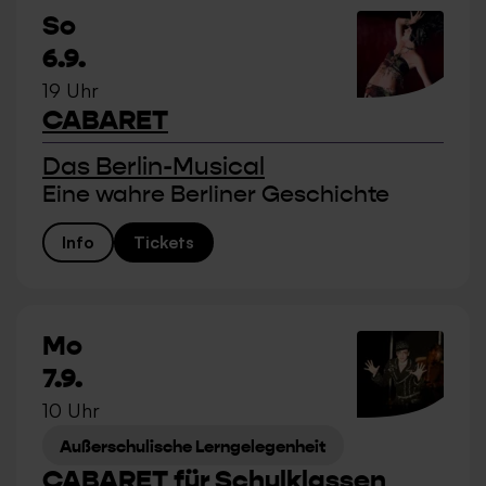
So
6.9.
19 Uhr
CABARET
Das Berlin-Musical
Eine wahre Berliner Geschichte
Info
Tickets
Mo
7.9.
10 Uhr
Außerschulische Lerngelegenheit
CABARET für Schulklassen