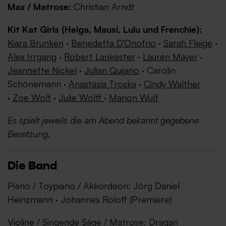
Max / Matrose:
Christian Arndt
Kit Kat Girls (Helga, Mausi, Lulu und Frenchie):
Kiara Brunken
·
Benedetta D’Onofrio
·
Sarah Fleige
·
Alex Irrgang
·
Robert Lankester
·
Lauren Mayer
·
Jeannette Nickel
·
Julian Quijano
· Carolin
Schönemann ·
Anastasia Troska
·
Cindy Walther
·
Zoe Wolf
·
Julie Wolff
·
Marion Wulf
Es spielt jeweils die am Abend bekannt gegebene
Besetzung.
Die Band
Piano / Toypiano / Akkordeon: Jörg Daniel
Heinzmann · Johannes Roloff (Premiere)
Violine / Singende Säge / Matrose: Dragan