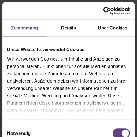
Timing-genaues Tanzen, viel
Sexappeal, unglaublich schöner
Zustimmung
Details
Über Cookies
Gesang und eine fantastische Band –
ein Knaller!
Diese Webseite verwendet Cookies
taz
Wir verwenden Cookies, um Inhalte und Anzeigen zu
personalisieren, Funktionen für soziale Medien anbieten
zu können und die Zugriffe auf unsere Website zu
analysieren. Außerdem geben wir Informationen zu Ihrer
Dieses ‚Cabaret’ ist eine Reise wert.
Verwendung unserer Website an unsere Partner für
Nürnberger Nachrichten
soziale Medien, Werbung und Analysen weiter. Unsere
Partner führen diese Informationen möglicherweise mit
weiteren Daten zusammen, die Sie ihnen bereitgestellt
haben oder die sie im Rahmen Ihrer Nutzung der Dienste
gesammelt haben.
Atemberaubend. Grandios.
Einwilligungsauswahl
Notwendig