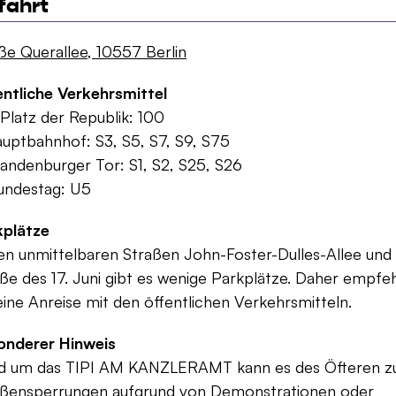
fahrt
e Querallee, 10557 Berlin
entliche Verkehrsmittel
Platz der Republik: 100
uptbahnhof: S3, S5, S7, S9, S75
andenburger Tor: S1, S2, S25, S26
undestag: U5
kplätze
en unmittelbaren Straßen John-Foster-Dulles-Allee und
ße des 17. Juni gibt es wenige Parkplätze. Daher empfe
eine Anreise mit den öffentlichen Verkehrsmitteln.
onderer Hinweis
d um das TIPI AM KANZLERAMT kann es des Öfteren z
aßensperrungen aufgrund von Demonstrationen oder