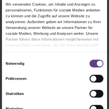
und Kund*innen.
Wir verwenden Cookies, um Inhalte und Anzeigen zu
personalisieren, Funktionen für soziale Medien anbieten
Um unser Ziel zu erreichen, haben wir eine
zu können und die Zugriffe auf unsere Website zu
Nachhaltigkeitsstrategie entwickelt und erste
analysieren. Außerdem geben wir Informationen zu Ihrer
Maßnahmen umgesetzt. Unsere Strategie baut auf
Verwendung unserer Website an unsere Partner für
den vier Säulen der Nachhaltigkeit:
Umwelt, soziale
soziale Medien, Werbung und Analysen weiter. Unsere
Verantwortung, unternehmerische
Partner führen diese Informationen möglicherweise mit
Verantwortung/GRC und Ökonomie
.
weiteren Daten zusammen, die Sie ihnen bereitgestellt
haben oder die sie im Rahmen Ihrer Nutzung der Dienste
Der verantwortungsvolle Umgang mit personellen,
gesammelt haben.
Einwilligungsauswahl
materiellen & natürlichen Ressourcen ist der
Notwendig
Grundstein für eine nachhaltige Zukunft. Die
Teilnahme am Nachhaltigkeitsprogramm
Präferenzen
Sustainable Meetings Berlin sowie der DEHOGA
Umweltcheck dienten uns auf diesem Wege als
Statistiken
Leitfaden für nachhaltiges Handeln.
Marketing