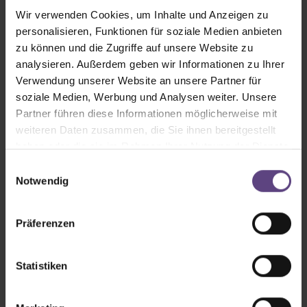
E-Mail
tickets@tipi-am-kanzleramt.de
Wir verwenden Cookies, um Inhalte und Anzeigen zu
personalisieren, Funktionen für soziale Medien anbieten
Alternativ können Sie auch die Theaterkasse der
zu können und die Zugriffe auf unsere Website zu
BAR JEDER VERNUNFT in Berlin-Wilmersdorf
analysieren. Außerdem geben wir Informationen zu Ihrer
nutzen.
Verwendung unserer Website an unsere Partner für
soziale Medien, Werbung und Analysen weiter. Unsere
Auf Google Maps anzeigen
Partner führen diese Informationen möglicherweise mit
weiteren Daten zusammen, die Sie ihnen bereitgestellt
Kassenöffnungszeiten
haben oder die sie im Rahmen Ihrer Nutzung der Dienste
gesammelt haben.
Einwilligungsauswahl
Vorverkauf
Notwendig
Montag bis Freitag 12 - 18.30 Uhr
Sa, So & an Feiertagen 15 - 17.30 Uhr
Präferenzen
Abendkasse
Montag bis Samstag ab 18.30 Uhr
Statistiken
Sonntag ab 17.30 Uhr