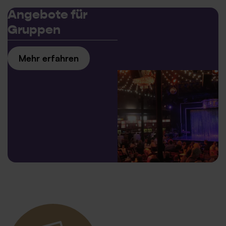
Angebote für
Gruppen
Mehr erfahren
© XAMAX / TIPI AM
KANZLERAMT