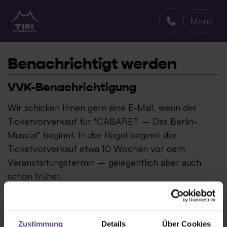
Menü
TIPI AM KANZLERAMT
Benachrichtigt werden
VVK-Benachrichtigung
Wir schicken Ihnen gern eine E-Mail, wenn der
Ticketvorverkauf für "CABARET – Das Berlin-
Musical" beginnt. In der Regel beginnt der
Ticketvorverkauf etwa 10 Wochen vor dem
Veranstaltungstermin – gelegentlich aber auch
schon früher.
Zustimmung
Details
Über Cookies