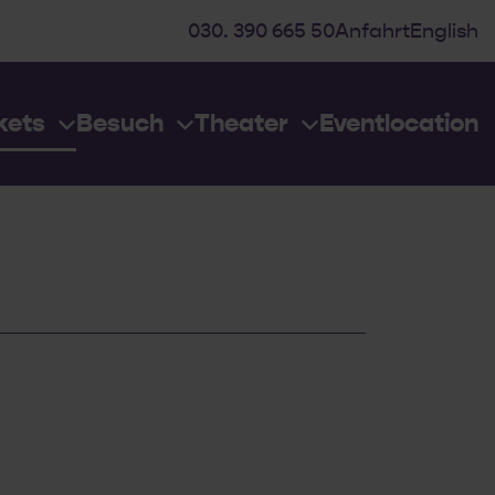
030. 390 665 50
Anfahrt
English
kets
Besuch
Theater
Eventlocation