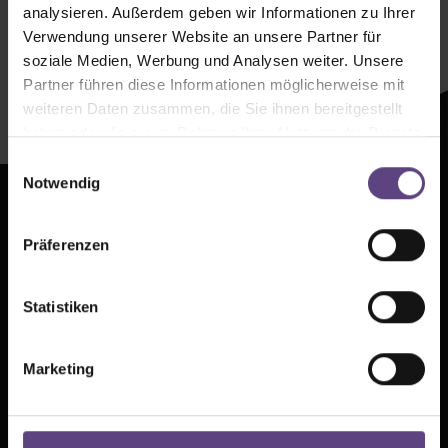
analysieren. Außerdem geben wir Informationen zu Ihrer
Zeltenheitswert
Verwendung unserer Website an unsere Partner für
soziale Medien, Werbung und Analysen weiter. Unsere
Newsletter abonnieren
Partner führen diese Informationen möglicherweise mit
weiteren Daten zusammen, die Sie ihnen bereitgestellt
haben oder die sie im Rahmen Ihrer Nutzung der Dienste
gesammelt haben.
Einwilligungsauswahl
Notwendig
Presse
AGB
Präferenzen
Kontakt
Datenschutz
Jobs
Cookie-Einstellungen
Statistiken
FAQ
Impressum
Marketing
Partner
TIPI AM KANZLERAMT