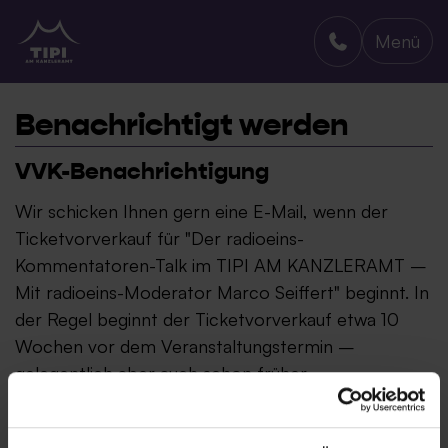
Menü
TIPI AM KANZLERAMT
Benachrichtigt werden
VVK-Benachrichtigung
Wir schicken Ihnen gern eine E-Mail, wenn der
Ticketvorverkauf für "Der radioeins-
Kommentatoren-Talk im TIPI AM KANZLERAMT –
Mit radioeins-Moderator Marco Seiffert" beginnt. In
der Regel beginnt der Ticketvorverkauf etwa 10
Wochen vor dem Veranstaltungstermin –
gelegentlich aber auch schon früher.