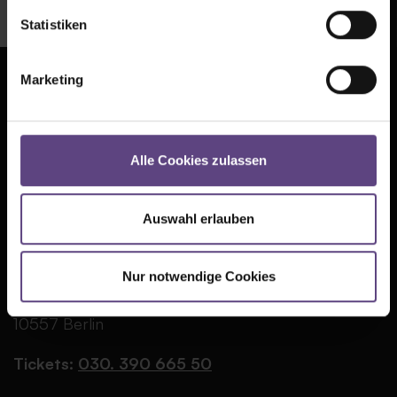
Statistiken
Marketing
Presse
AGB
Kontakt
Datenschutz
Alle Cookies zulassen
Jobs
Cookie-Einstellungen
FAQ
Impressum
Auswahl erlauben
Partner
TIPI AM KANZLERAMT
Nur notwendige Cookies
Große Querallee
10557 Berlin
Tickets:
030. 390 665 50