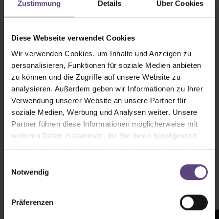
Zustimmung
Details
Über Cookies
Diese Webseite verwendet Cookies
Wir verwenden Cookies, um Inhalte und Anzeigen zu
personalisieren, Funktionen für soziale Medien anbieten
zu können und die Zugriffe auf unsere Website zu
analysieren. Außerdem geben wir Informationen zu Ihrer
Verwendung unserer Website an unsere Partner für
soziale Medien, Werbung und Analysen weiter. Unsere
Partner führen diese Informationen möglicherweise mit
weiteren Daten zusammen, die Sie ihnen bereitgestellt
haben oder die sie im Rahmen Ihrer Nutzung der Dienste
Newsletter mit
gesammelt haben.
Einwilligungsauswahl
Zeltenheitswert
Notwendig
Präferenzen
Newsletter abonnieren