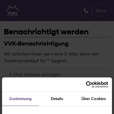
Menü
TIPI AM KANZLERAMT
Benachrichtigt werden
VVK-Benachrichtigung
Wir schicken Ihnen gern eine E-Mail, wenn der
Ticketvorverkauf für "" beginnt.
Zustimmung
Details
Über Cookies