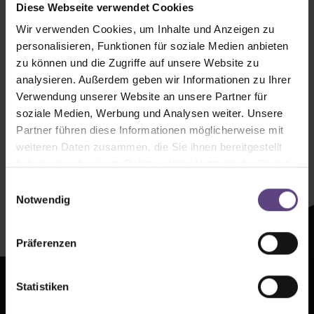
Diese Webseite verwendet Cookies
Wir verwenden Cookies, um Inhalte und Anzeigen zu
personalisieren, Funktionen für soziale Medien anbieten
zu können und die Zugriffe auf unsere Website zu
analysieren. Außerdem geben wir Informationen zu Ihrer
Verwendung unserer Website an unsere Partner für
soziale Medien, Werbung und Analysen weiter. Unsere
Newsletter mit
Partner führen diese Informationen möglicherweise mit
weiteren Daten zusammen, die Sie ihnen bereitgestellt
Zeltenheitswert
haben oder die sie im Rahmen Ihrer Nutzung der Dienste
gesammelt haben.
Einwilligungsauswahl
Newsletter abonnieren
Notwendig
Präferenzen
Statistiken
Presse
AGB