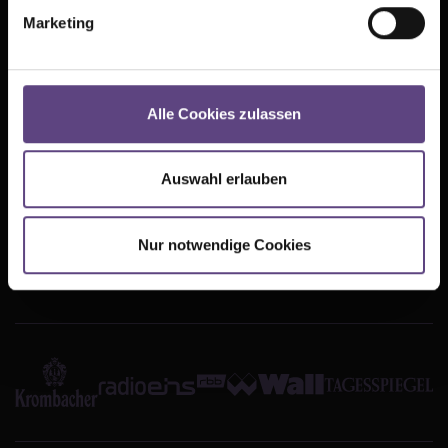
Kontakt
Datenschutz
Marketing
Jobs
Cookie-Einstellungen
FAQ
Impressum
Alle Cookies zulassen
Partner
TIPI AM KANZLERAMT
Auswahl erlauben
Große Querallee
10557 Berlin
Nur notwendige Cookies
Tickets:
030. 390 665 50