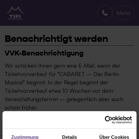
Menü
TIPI AM KANZLERAMT
Benachrichtigt werden
VVK-Benachrichtigung
Wir schicken Ihnen gern eine E-Mail, wenn der
Ticketvorverkauf für "CABARET – Das Berlin-
Musical" beginnt. In der Regel beginnt der
Ticketvorverkauf etwa 10 Wochen vor dem
Veranstaltungstermin – gelegentlich aber auch
schon früher.
Zustimmung
Details
Über Cookies