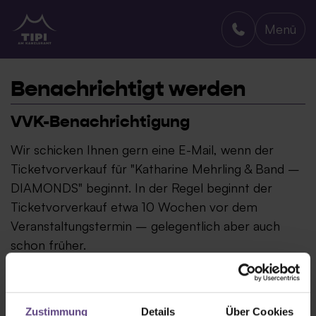
Menü
TIPI AM KANZLERAMT
Benachrichtigt werden
VVK-Benachrichtigung
Wir schicken Ihnen gern eine E-Mail, wenn der
Ticketvorverkauf für "Katharine Mehrling & Band –
DIAMONDS" beginnt. In der Regel beginnt der
Ticketvorverkauf etwa 10 Wochen vor dem
Veranstaltungstermin – gelegentlich aber auch
schon früher.
Zustimmung
Details
Über Cookies