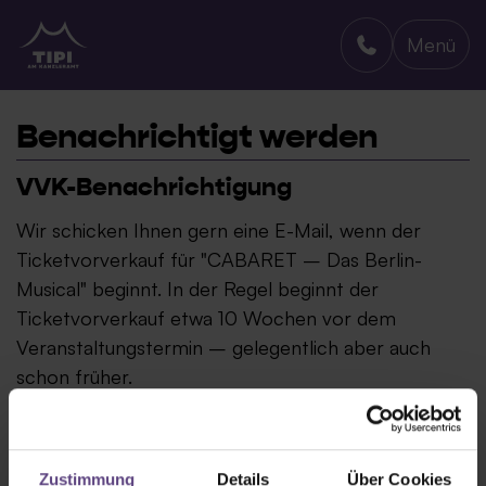
Menü
TIPI AM KANZLERAMT
Benachrichtigt werden
VVK-Benachrichtigung
Wir schicken Ihnen gern eine E-Mail, wenn der
Ticketvorverkauf für "CABARET – Das Berlin-
Musical" beginnt. In der Regel beginnt der
Ticketvorverkauf etwa 10 Wochen vor dem
Veranstaltungstermin – gelegentlich aber auch
schon früher.
Zustimmung
Details
Über Cookies