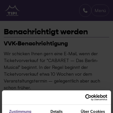
Menü
TIPI AM KANZLERAMT
Benachrichtigt werden
VVK-Benachrichtigung
Wir schicken Ihnen gern eine E-Mail, wenn der
Ticketvorverkauf für "CABARET – Das Berlin-
Musical" beginnt. In der Regel beginnt der
Ticketvorverkauf etwa 10 Wochen vor dem
Veranstaltungstermin – gelegentlich aber auch
schon früher.
Zustimmung
Details
Über Cookies