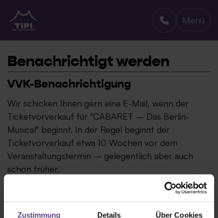
Menü
TIPI AM KANZLERAMT
Benachrichtigt werden
VVK-Benachrichtigung
Wir schicken Ihnen gern eine E-Mail, wenn der
Ticketvorverkauf für "CABARET – Das Berlin-
Musical" beginnt. In der Regel beginnt der
Ticketvorverkauf etwa 10 Wochen vor dem
Veranstaltungstermin – gelegentlich aber auch
schon früher.
Zustimmung
Details
Über Cookies