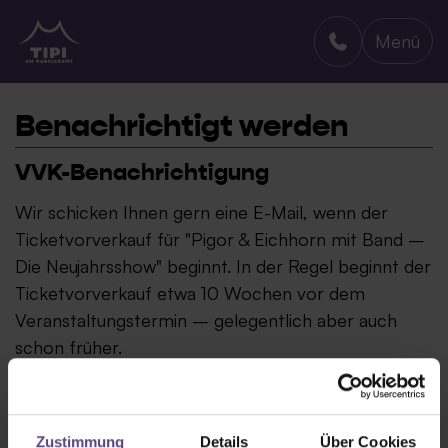
Menü
TIPI AM KANZLERAMT
Benachrichtigt werden
VVK-Benachrichtigung
Wir schicken Ihnen gern eine E-Mail, wenn der
Ticketvorverkauf für "Pigor & Eichhorn mit Band –
Die Neujahrsshow" beginnt. In der Regel beginnt der
Ticketvorverkauf etwa 10 Wochen vor dem
Veranstaltungstermin – gelegentlich aber auch
schon früher.
Zustimmung
Details
Über Cookies