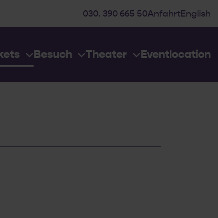
030. 390 665 50
Anfahrt
English
kets
Besuch
Theater
Eventlocation