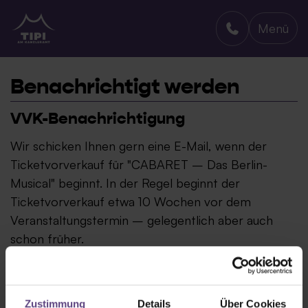
Menü
TIPI AM KANZLERAMT
Benachrichtigt werden
VVK-Benachrichtigung
Wir schicken Ihnen gern eine E-Mail, wenn der
Ticketvorverkauf für "CABARET – Das Berlin-
Musical" beginnt. In der Regel beginnt der
Ticketvorverkauf etwa 10 Wochen vor dem
Veranstaltungstermin – gelegentlich aber auch
schon früher.
Zustimmung
Details
Über Cookies