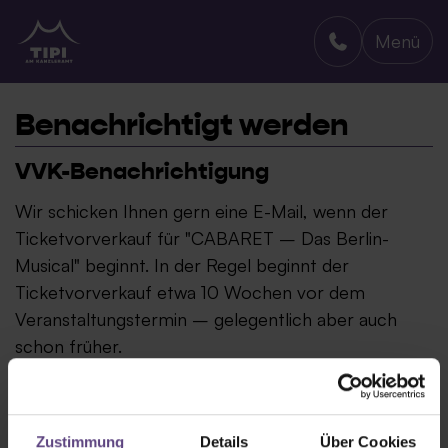
Menü
TIPI AM KANZLERAMT
Benachrichtigt werden
VVK-Benachrichtigung
Wir schicken Ihnen gern eine E-Mail, wenn der
Ticketvorverkauf für "CABARET – Das Berlin-
Musical" beginnt. In der Regel beginnt der
Ticketvorverkauf etwa 10 Wochen vor dem
Veranstaltungstermin – gelegentlich aber auch
schon früher.
Zustimmung
Details
Über Cookies