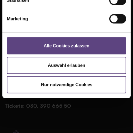
Statistiken
Presse
AGB
Marketing
Kontakt
Datenschutz
Jobs
Cookie-Einstellungen
Alle Cookies zulassen
FAQ
Impressum
Auswahl erlauben
Partner
TIPI AM KANZLERAMT
Große Querallee
Nur notwendige Cookies
10557 Berlin
Tickets:
030. 390 665 50