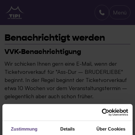
Menü
TIPI AM KANZLERAMT
Benachrichtigt werden
VVK-Benachrichtigung
Wir schicken Ihnen gern eine E-Mail, wenn der
Ticketvorverkauf für "Ass-Dur – BRUDERLIEBE"
beginnt. In der Regel beginnt der Ticketvorverkauf
etwa 10 Wochen vor dem Veranstaltungstermin –
gelegentlich aber auch schon früher.
Zustimmung
Details
Über Cookies