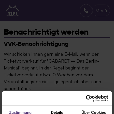
Menü
TIPI AM KANZLERAMT
Benachrichtigt werden
VVK-Benachrichtigung
Wir schicken Ihnen gern eine E-Mail, wenn der
Ticketvorverkauf für "CABARET – Das Berlin-
Musical" beginnt. In der Regel beginnt der
Ticketvorverkauf etwa 10 Wochen vor dem
Veranstaltungstermin – gelegentlich aber auch
schon früher.
Zustimmung
Details
Über Cookies