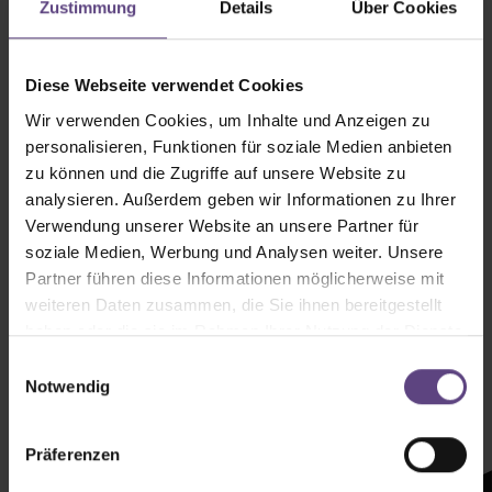
Zustimmung
Details
Über Cookies
Diese Webseite verwendet Cookies
Wir verwenden Cookies, um Inhalte und Anzeigen zu
personalisieren, Funktionen für soziale Medien anbieten
zu können und die Zugriffe auf unsere Website zu
analysieren. Außerdem geben wir Informationen zu Ihrer
Verwendung unserer Website an unsere Partner für
soziale Medien, Werbung und Analysen weiter. Unsere
Partner führen diese Informationen möglicherweise mit
weiteren Daten zusammen, die Sie ihnen bereitgestellt
haben oder die sie im Rahmen Ihrer Nutzung der Dienste
Newsletter mit
gesammelt haben.
Einwilligungsauswahl
Zeltenheitswert
Notwendig
Präferenzen
Newsletter abonnieren