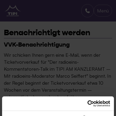
Menü
TIPI AM KANZLERAMT
Benachrichtigt werden
VVK-Benachrichtigung
Wir schicken Ihnen gern eine E-Mail, wenn der
Ticketvorverkauf für "Der radioeins-
Kommentatoren-Talk im TIPI AM KANZLERAMT –
Mit radioeins-Moderator Marco Seiffert" beginnt. In
der Regel beginnt der Ticketvorverkauf etwa 10
Wochen vor dem Veranstaltungstermin –
gelegentlich aber auch schon früher.