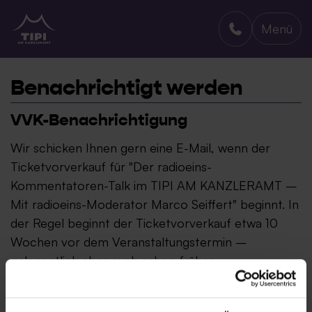
Menü
TIPI AM KANZLERAMT
Benachrichtigt werden
VVK-Benachrichtigung
Wir schicken Ihnen gern eine E-Mail, wenn der
Ticketvorverkauf für "Der radioeins-
Kommentatoren-Talk im TIPI AM KANZLERAMT –
Mit radioeins-Moderator Marco Seiffert" beginnt. In
der Regel beginnt der Ticketvorverkauf etwa 10
Wochen vor dem Veranstaltungstermin –
gelegentlich aber auch schon früher.