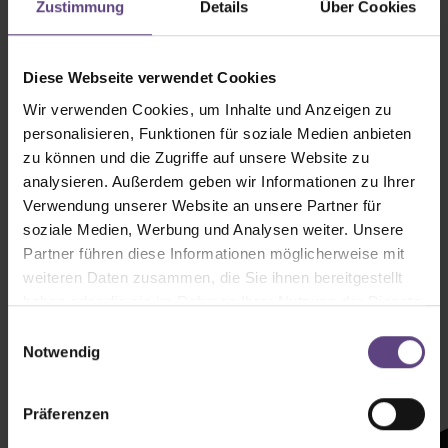
Zustimmung
Details
Über Cookies
Diese Webseite verwendet Cookies
Wir verwenden Cookies, um Inhalte und Anzeigen zu
personalisieren, Funktionen für soziale Medien anbieten
zu können und die Zugriffe auf unsere Website zu
analysieren. Außerdem geben wir Informationen zu Ihrer
Verwendung unserer Website an unsere Partner für
soziale Medien, Werbung und Analysen weiter. Unsere
Partner führen diese Informationen möglicherweise mit
weiteren Daten zusammen, die Sie ihnen bereitgestellt
haben oder die sie im Rahmen Ihrer Nutzung der Dienste
Newsletter mit
gesammelt haben.
Einwilligungsauswahl
Zeltenheitswert
Notwendig
Präferenzen
Newsletter abonnieren