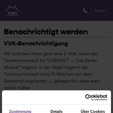
Menü
TIPI AM KANZLERAMT
Benachrichtigt werden
VVK-Benachrichtigung
Wir schicken Ihnen gern eine E-Mail, wenn der
Ticketvorverkauf für "CABARET – Das Berlin-
Musical" beginnt. In der Regel beginnt der
Ticketvorverkauf etwa 10 Wochen vor dem
Veranstaltungstermin – gelegentlich aber auch
schon früher.
Zustimmung
Details
Über Cookies