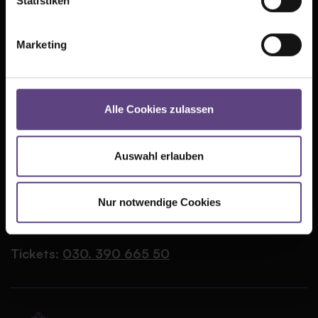
Statistiken
Presse
AGB
Marketing
Kontakt
Datenschutz
Jobs
Cookie-Einstellungen
Alle Cookies zulassen
FAQ
Impressum
Auswahl erlauben
Partner
TIPI AM KANZLERAMT
Große Querallee
Nur notwendige Cookies
10557 Berlin
Tickets:
030. 390 665 50