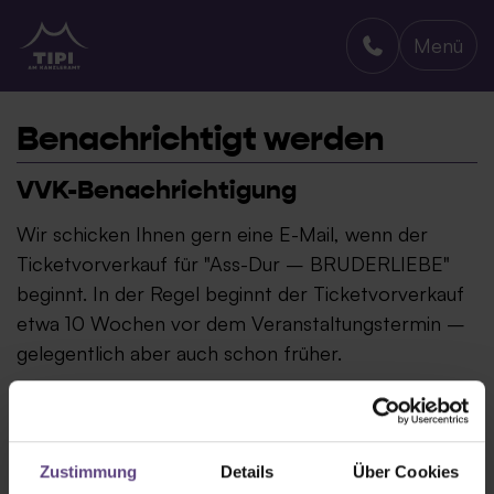
Menü
TIPI AM KANZLERAMT
Benachrichtigt werden
VVK-Benachrichtigung
Wir schicken Ihnen gern eine E-Mail, wenn der
Ticketvorverkauf für "Ass-Dur – BRUDERLIEBE"
beginnt. In der Regel beginnt der Ticketvorverkauf
etwa 10 Wochen vor dem Veranstaltungstermin –
gelegentlich aber auch schon früher.
Zustimmung
Details
Über Cookies